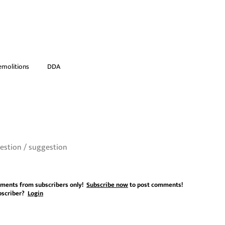
emolitions
DDA
ments from subscribers only!
Subscribe now
to post comments!
bscriber?
Login