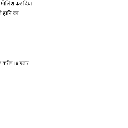
 डेमोलिश कर दिया
े हानि का
तक करीब 18 हजार