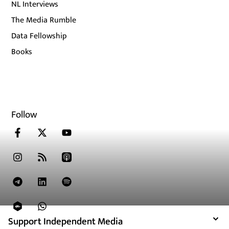
NL Interviews
The Media Rumble
Data Fellowship
Books
Follow
Support Independent Media
Support Independent Media