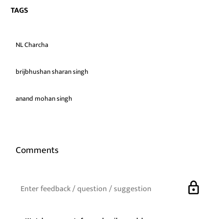
TAGS
NL Charcha
brijbhushan sharan singh
anand mohan singh
Comments
lock