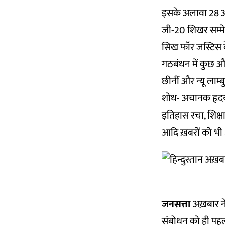
इसके अलावा 28 अगस्
जी-20 शिखर सम्मेल
सिख फॉर जस्टिस के
गठबंधन में कुछ और द
छीनीं और न्यू लाम्बु
शोध- अचानक हृदया
इतिहास रचा, शिक्षा मं
आदि ख़बरों को भी 
जनसत्ता
अख़बार न
संबोधन को ही पहली स