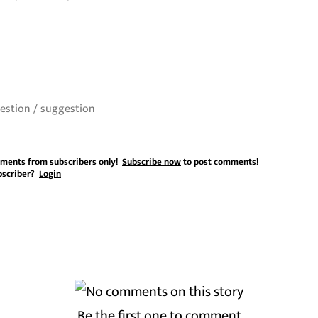
ments from subscribers only!
Subscribe now
to post comments!
bscriber?
Login
Be the first one to comment