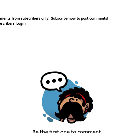
ments from subscribers only!
Subscribe now
to post comments!
bscriber?
Login
Be the first one to comment