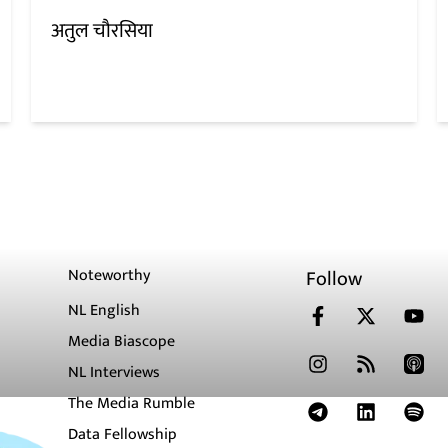
अतुल चौरसिया
Noteworthy
Follow
NL English
Media Biascope
NL Interviews
The Media Rumble
Data Fellowship