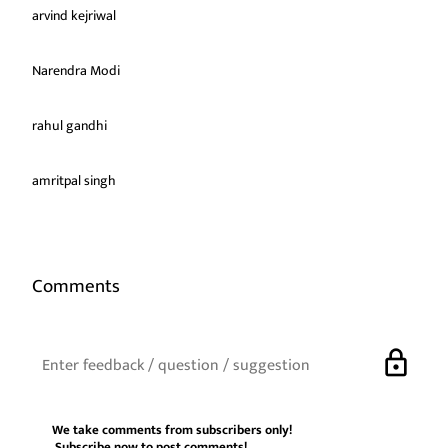
arvind kejriwal
Narendra Modi
rahul gandhi
amritpal singh
Comments
lock
We take comments from subscribers only!
Subscribe now
to post comments!