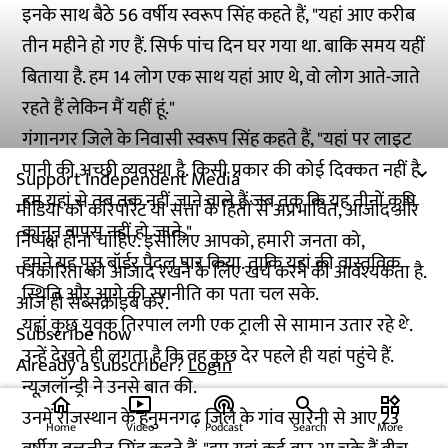
इनके साथ बैठे 56 वर्षीय स्वरूप सिंह कहते हैं, "यहां आए करीब
तीन महीने हो गए हैं. सिर्फ पांच दिन घर गया था. बाकि समय यहीं
बिताया है. हम 14 लोग एक साथ यहां आए थे, वो लोग आते-जाते
रहते हैं लेकिन मैं यहीं हूं."
गंगानगर जिले के निवासी स्वरूप सिंह कहते हैं, "यहां पर लाइट
पानी की अच्छी व्यवस्था है. किसी प्रकार की कोई दिक्कत नहीं है.
Support Independent Media
हम यहां से तब तक नहीं जाने वाले हैं जब तक कि यह तीनों कृषि
मीडिया को कॉरपोरेट या सत्ता के हितों से अप्रभावित, आजाद और
कानून वापस नहीं हो जाते."
निष्पक्ष होना चाहिए. इसीलिए आपको, हमारी जनता को,
हमने यह पूरा बॉर्डर पैदल पार किया. ताकि यहां की वास्तविक
पत्रकारिता को आजाद रखने के लिए खर्च करने की आवश्यकता है.
स्थिति और आगे की रणनीति का पता चल सके.
आज ही सब्सक्राइब करें.
यहां कुछ युवक तिरपाल लगी एक ट्राली से सामान उतार रहे थे.
Subscribe now
उन्हें देखते ही लगता है कि वह कुछ देर पहले ही यहां पहुंचे हैं.
Already a subscriber?
Login
न्यूज़लॉन्ड्री ने उनसे बात की.
home
ondemand_video
podcasts
widgets
उनमें राजस्थान के हनुमनगढ़ जिले के गांव सारनी से आए 23
Home
Video
Podcast
Search
More