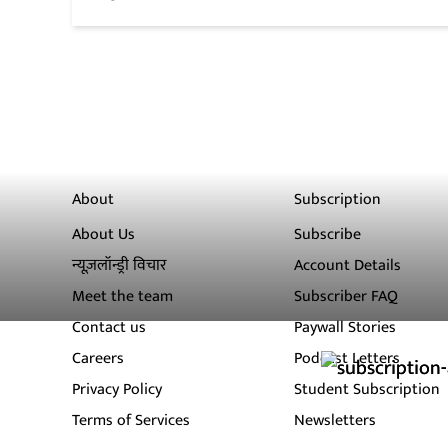
About
Subscription
About Us
Subscribe
न्यूज़लॉन्ड्री विचार
Account Details
Meet the team
Subscriber FAQ
Contact us
Paywall Stories
Careers
Podcast Letters
Privacy Policy
Student Subscription
Terms of Services
Newsletters