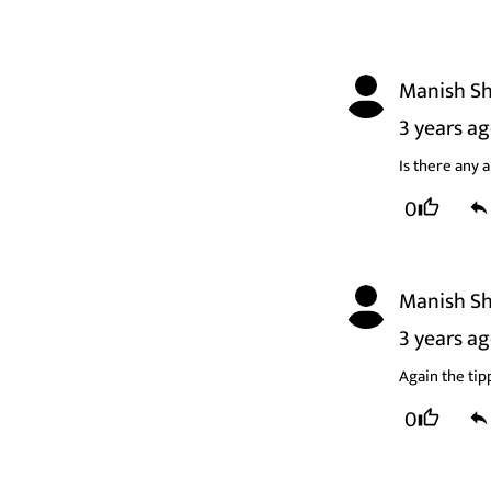
Manish S
3 years a
Is there any 
0
Manish S
3 years a
Again the tip
0