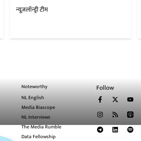
न्यूज़लॉन्ड्री टीम
Noteworthy
Follow
NL English
Media Biascope
NL Interviews
The Media Rumble
Data Fellowship