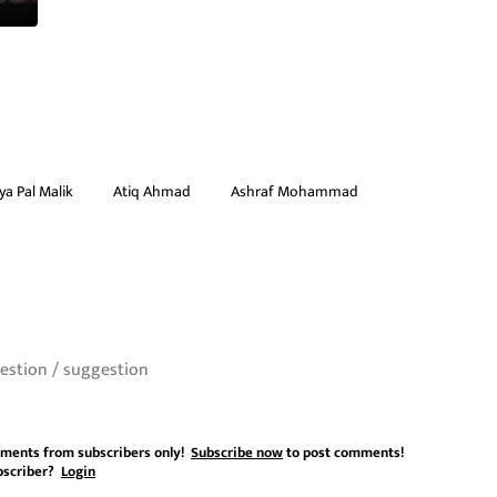
ya Pal Malik
Atiq Ahmad
Ashraf Mohammad
ments from subscribers only!
Subscribe now
to post comments!
bscriber?
Login