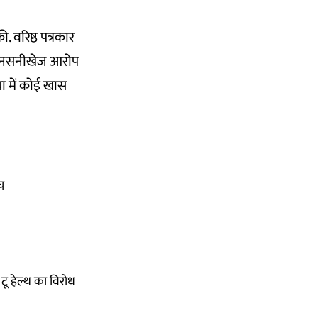
. वरिष्ठ पत्रकार
 और सनसनीखेज आरोप
ा में कोई खास
च
टू हेल्थ का विरोध