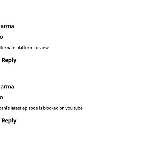
harma
go
alternate platform to view
Reply
harma
go
pani’s latest episode is blocked on you tube
Reply