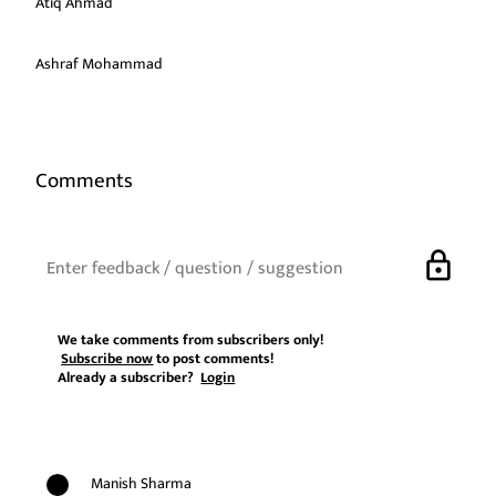
Atiq Ahmad
Ashraf Mohammad
Comments
lock
We take comments from subscribers only!
Subscribe now
to post comments!
Already a subscriber?
Login
Manish Sharma