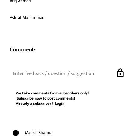
Atiq Ahmad
Ashraf Mohammad
Comments
lock
We take comments from subscribers only!
Subscribe now
to post comments!
Already a subscriber?
Login
Manish Sharma