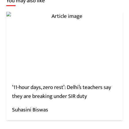
You may also like
‘11-hour days, zero rest’: Delhi’s teachers say
they are breaking under SIR duty
Suhasini Biswas