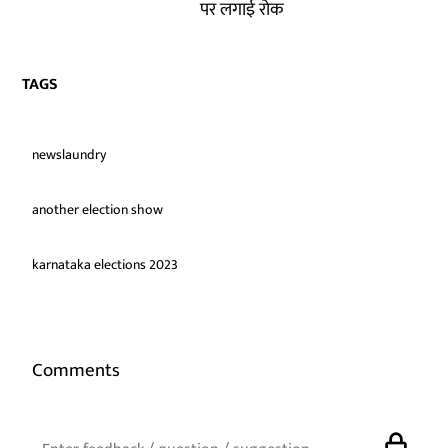
पर लगाई रोक
TAGS
newslaundry
another election show
karnataka elections 2023
Comments
lock