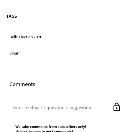
TAGS
Delhi Election 2020
Bihar
Comments
lock
We take comments from subscribers only!
Subscribe now
to post comments!