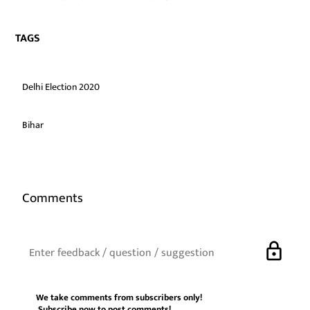
TAGS
Delhi Election 2020
Bihar
Comments
lock
We take comments from subscribers only!
Subscribe now
to post comments!