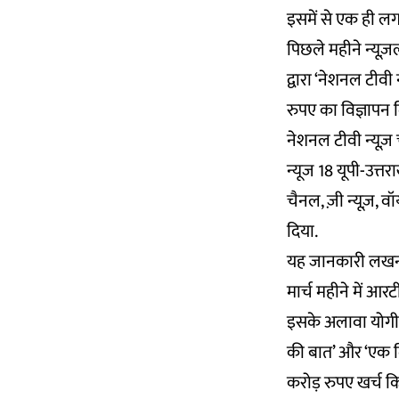
इसमें से एक ही 
पिछले महीने न्यूज़ल
द्वारा ‘नेशनल टीवी
रुपए का विज्ञापन 
नेशनल टीवी न्यूज़ च
न्यूज 18 यूपी-उत्तर
चैनल, ज़ी न्यूज़, व
दिया.
यह जानकारी लखनऊ 
मार्च महीने में आर
इसके अलावा योगी स
की बात’ और ‘एक दि
करोड़ रुपए खर्च किए