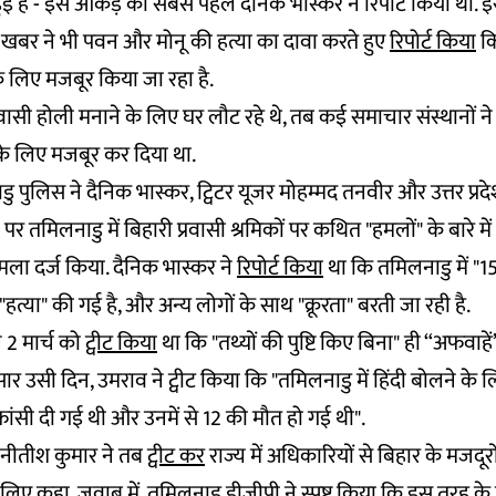
ुई हैं - इस आंकड़े को सबसे पहले दैनिक भास्कर ने रिपोर्ट किया था. 
ात खबर ने भी पवन और मोनू की हत्या का दावा करते हुए
रिपोर्ट किया
कि
े लिए मजबूर किया जा रहा है.
रवासी होली मनाने के लिए घर लौट रहे थे, तब कई समाचार संस्थानों न
के लिए मजबूर कर दिया था.
ु पुलिस ने दैनिक भास्कर, ट्विटर यूजर मोहम्मद तनवीर और उत्तर प्रदे
 पर तमिलनाडु में बिहारी प्रवासी श्रमिकों पर कथित "हमलों" के बारे म
मला दर्ज किया. दैनिक भास्कर ने
रिपोर्ट किया
था कि तमिलनाडु में "1
 "हत्या" की गई है, और अन्य लोगों के साथ "क्रूरता" बरती जा रही है.
 2 मार्च को
ट्वीट किया
था कि "तथ्यों की पुष्टि किए बिना" ही “अफवाहें”
सार उसी दिन, उमराव ने ट्वीट किया कि "तमिलनाडु में हिंदी बोलने के
फांसी दी गई थी और उनमें से 12 की मौत हो गई थी".
री नीतीश कुमार ने तब
ट्वीट कर
राज्य में अधिकारियों से बिहार के मजदूरों
े लिए कहा. जवाब में, तमिलनाडु डीजीपी ने
स्पष्ट किया
कि इस तरह के 