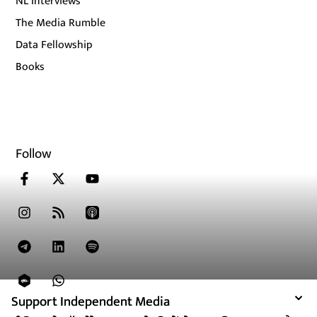
NL Interviews
The Media Rumble
Data Fellowship
Books
Follow
Support Independent Media
Support Independent Media