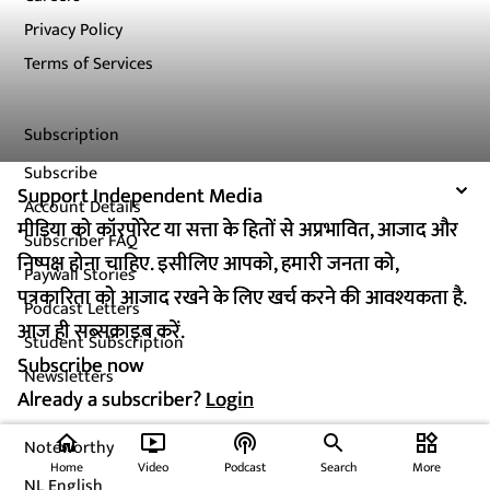
Privacy Policy
Terms of Services
Subscription
Subscribe
Support Independent Media
Support Independent Media
Account Details
मीडिया को कॉरपोरेट या सत्ता के हितों से अप्रभावित, आजाद और
मीडिया को कॉरपोरेट या सत्ता के हितों से अप्रभावित, आजाद और
Subscriber FAQ
निष्पक्ष होना चाहिए. इसीलिए आपको, हमारी जनता को,
निष्पक्ष होना चाहिए. इसीलिए आपको, हमारी जनता को,
Paywall Stories
पत्रकारिता को आजाद रखने के लिए खर्च करने की आवश्यकता है.
पत्रकारिता को आजाद रखने के लिए खर्च करने की आवश्यकता है.
Podcast Letters
आज ही सब्सक्राइब करें.
आज ही सब्सक्राइब करें.
Student Subscription
Subscribe now
Subscribe now
Newsletters
Already a subscriber?
Already a subscriber?
Login
Login
home
ondemand_video
podcasts
widgets
Noteworthy
Home
Video
Podcast
Search
More
NL English