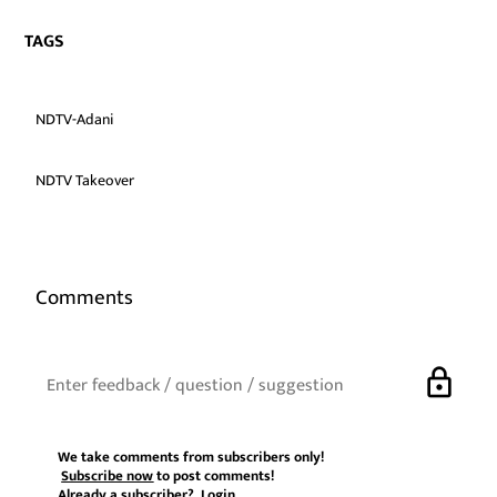
TAGS
NDTV-Adani
NDTV Takeover
Comments
lock
We take comments from subscribers only!
Subscribe now
to post comments!
Already a subscriber?
Login