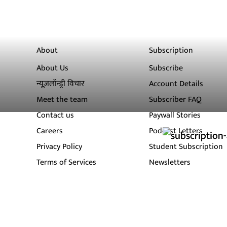
About
Subscription
About Us
Subscribe
न्यूज़लॉन्ड्री विचार
Account Details
Meet the team
Subscriber FAQ
Contact us
Paywall Stories
Careers
Podcast Letters
Privacy Policy
Student Subscription
Terms of Services
Newsletters