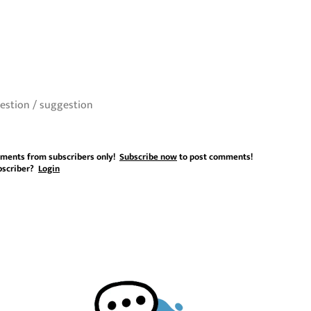
ments from subscribers only!
Subscribe now
to post comments!
bscriber?
Login