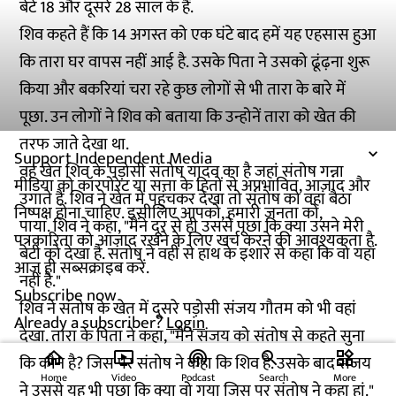
बेटे 18 और दूसरे 28 साल के हैं.
शिव कहते हैं कि 14 अगस्त को एक घंटे बाद हमें यह एहसास हुआ
कि तारा घर वापस नहीं आई है. उसके पिता ने उसको ढूंढ़ना शुरू
किया और बकरियां चरा रहे कुछ लोगों से भी तारा के बारे में
पूछा. उन लोगों ने शिव को बताया कि उन्होनें तारा को खेत की
तरफ जाते देखा था.
Support Independent Media
वह खेत शिव के पड़ोसी संतोष यादव का है जहां संतोष गन्ना
मीडिया को कॉरपोरेट या सत्ता के हितों से अप्रभावित, आजाद और
उगाते हैं. शिव ने खेत में पहुंचकर देखा तो संतोष को वहां बैठा
निष्पक्ष होना चाहिए. इसीलिए आपको, हमारी जनता को,
पाया. शिव ने कहा, "मैंने दूर से ही उससे पूछा कि क्या उसने मेरी
पत्रकारिता को आजाद रखने के लिए खर्च करने की आवश्यकता है.
बेटी को देखा है. संतोष ने वहीं से हाथ के इशारे से कहा कि वो यहां
आज ही सब्सक्राइब करें.
नहीं है."
Subscribe now
शिव ने संतोष के खेत में दूसरे पड़ोसी संजय गौतम को भी वहां
Already a subscriber?
Login
देखा. तारा के पिता ने कहा, "मैंने संजय को संतोष से कहते सुना
home
ondemand_video
podcasts
widgets
कि कौन है? जिस पर संतोष ने कहा कि शिव है. उसके बाद संजय
Home
Video
Podcast
Search
More
ने उससे यह भी पूछा कि क्या वो गया जिस पर संतोष ने कहा हां."