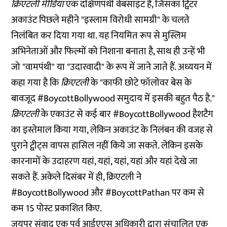
क्रिएटली मीडिया
एक दक्षिणपंथी वेबसाइट है, जिसका ट्विटर
अकाउंट पिछले महीने "इस्लाम विरोधी सामग्री" के चलते
निलंबित
कर दिया गया था. यह नियमित रूप से मुस्लिम
अभिनेताओं और फिल्मों को निशाना बनाता है, साथ ही उन्हें भी
जो "वामपंथी" या "उदारवादी" के रूप में जाने जाते हैं. अध्ययन में
कहा गया है कि
क्रिएटली
के "काफी छोटे फॉलोवर बेस के
बावजूद #BoycottBollywood समुदाय में इसकी बहुत पैठ है."
क्रिएटली
के एकाउंट से कई बार #BoycottBollywood हैशटैग
का इस्तेमाल किया गया, लेकिन अकाउंट के निलंबन की वजह से
पुराने ट्वीट्स वापस हासिल नहीं किये जा सकते. लेकिन इसके
कारनामों के उदाहरण
यहां
,
यहां
,
यहां
,
यहां
और
यहां
देखे जा
सकते हैं. अकेले दिसंबर में ही, क्रिएटली ने
#BoycottBollywood और #BoycottPathan पर कम से
कम 15 पोस्ट प्रकाशित किए.
जयपुर संवाद एक पूर्व आईएएस अधिकारी द्वारा संचालित एक