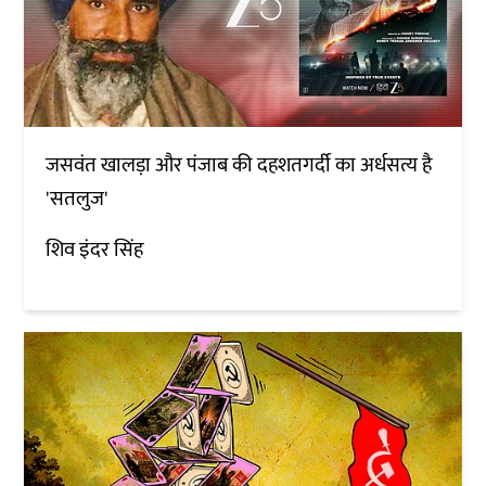
जसवंत खालड़ा और पंजाब की दहशतगर्दी का अर्धसत्य है
'सतलुज'
शिव इंदर सिंह