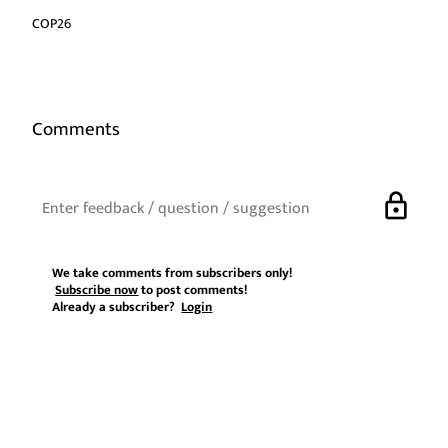
COP26
Comments
lock
We take comments from subscribers only!
Subscribe now
to post comments!
Already a subscriber?
Login