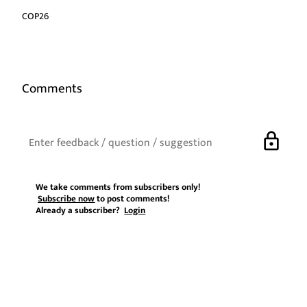
COP26
Comments
lock
We take comments from subscribers only!
Subscribe now
to post comments!
Already a subscriber?
Login