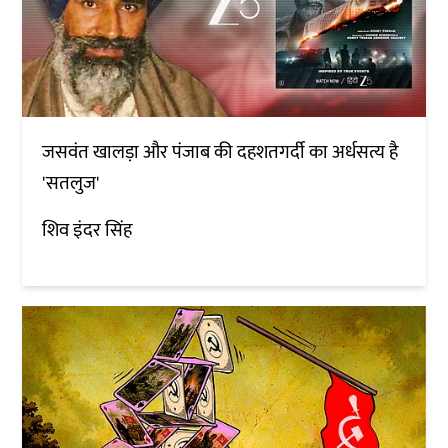
जसवंत खालड़ा और पंजाब की दहशतगर्दी का अर्धसत्य है
'सतलुज'
शिव इंदर सिंह