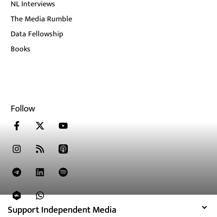
NL Interviews
The Media Rumble
Data Fellowship
Books
Follow
Support Independent Media
Support Independent Media