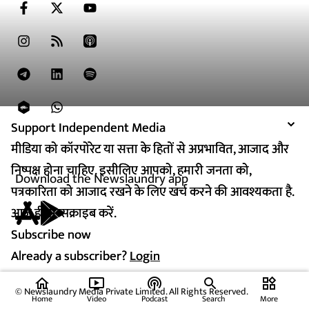
Support Independent Media
Support Independent Media
मीडिया को कॉरपोरेट या सत्ता के हितों से अप्रभावित, आजाद और
मीडिया को कॉरपोरेट या सत्ता के हितों से अप्रभावित, आजाद और
निष्पक्ष होना चाहिए. इसीलिए आपको, हमारी जनता को,
निष्पक्ष होना चाहिए. इसीलिए आपको, हमारी जनता को,
Download the Newslaundry app
पत्रकारिता को आजाद रखने के लिए खर्च करने की आवश्यकता है.
पत्रकारिता को आजाद रखने के लिए खर्च करने की आवश्यकता है.
आज ही सब्सक्राइब करें.
आज ही सब्सक्राइब करें.
Subscribe now
Subscribe now
Already a subscriber?
Already a subscriber?
Login
Login
home
ondemand_video
podcasts
widgets
© Newslaundry Media Private Limited. All Rights Reserved.
Home
Video
Podcast
Search
More