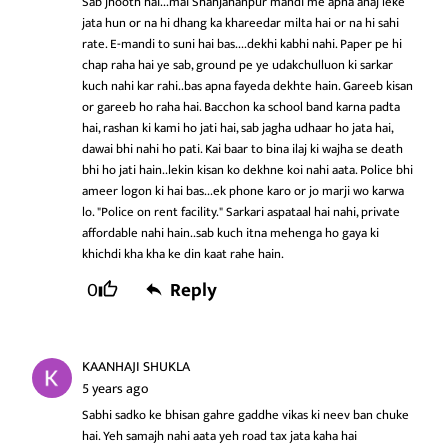
Sab jhooth hai...mai Shahjahanpur mandi me apna anaj leke
jata hun or na hi dhang ka khareedar milta hai or na hi sahi
rate. E-mandi to suni hai bas....dekhi kabhi nahi. Paper pe hi
chap raha hai ye sab, ground pe ye udakchulluon ki sarkar
kuch nahi kar rahi..bas apna fayeda dekhte hain. Gareeb kisan
or gareeb ho raha hai. Bacchon ka school band karna padta
hai, rashan ki kami ho jati hai, sab jagha udhaar ho jata hai,
dawai bhi nahi ho pati. Kai baar to bina ilaj ki wajha se death
bhi ho jati hain..lekin kisan ko dekhne koi nahi aata. Police bhi
ameer logon ki hai bas...ek phone karo or jo marji wo karwa
lo. "Police on rent facility." Sarkari aspataal hai nahi, private
affordable nahi hain..sab kuch itna mehenga ho gaya ki
khichdi kha kha ke din kaat rahe hain.
0
Reply
KAANHAJI SHUKLA
5 years ago
Sabhi sadko ke bhisan gahre gaddhe vikas ki neev ban chuke
hai. Yeh samajh nahi aata yeh road tax jata kaha hai