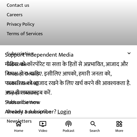
Contact us
Careers
Privacy Policy
Terms of Services
Subscription
Support Independent Media
मीडिया को कॉरपोरेट या सत्ता के हितों से अप्रभावित, आजाद और
Subscribe
निष्पक्ष होना चाहिए. इसीलिए आपको, हमारी जनता को,
Account Details
पत्रकारिता को आजाद रखने के लिए खर्च करने की आवश्यकता है.
Subscriber FAQ
आज ही सब्सक्राइब करें.
Paywall Stories
Subscribe now
Podcast Letters
Already a subscriber?
Login
Student Subscription
Newsletters
home
ondemand_video
podcasts
widgets
Home
Video
Podcast
Search
More