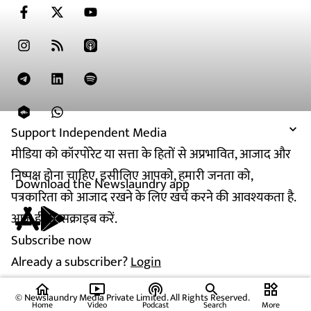
Support Independent Media
मीडिया को कॉरपोरेट या सत्ता के हितों से अप्रभावित, आजाद और
निष्पक्ष होना चाहिए. इसीलिए आपको, हमारी जनता को,
Download the Newslaundry app
पत्रकारिता को आजाद रखने के लिए खर्च करने की आवश्यकता है.
आज ही सब्सक्राइब करें.
Subscribe now
Already a subscriber?
Login
home
ondemand_video
podcasts
widgets
© Newslaundry Media Private Limited. All Rights Reserved.
Home
Video
Podcast
Search
More