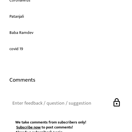
Coronavirus
Patanjali
Baba Ramdev
covid 19
Comments
lock
We take comments from subscribers only!
Subscribe now
to post comments!