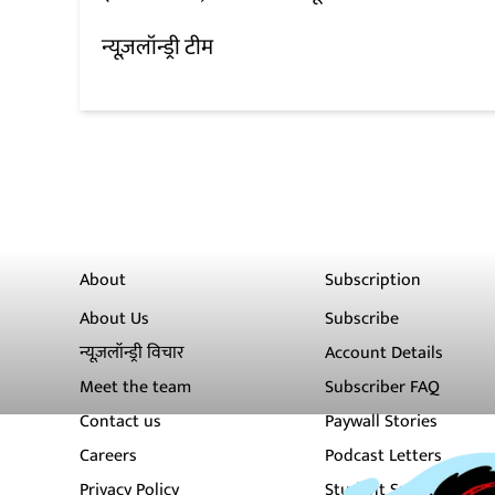
न्यूज़लॉन्ड्री टीम
About
Subscription
About Us
Subscribe
न्यूज़लॉन्ड्री विचार
Account Details
Meet the team
Subscriber FAQ
Contact us
Paywall Stories
Careers
Podcast Letters
Privacy Policy
Student Subscription