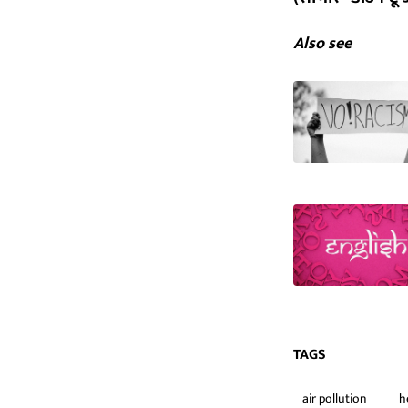
Also see
TAGS
air pollution
h