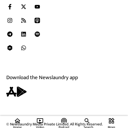
Download the Newslaundry app
home
ondemand_video
podcasts
widgets
© Newslaundry Media Private Limited. All Rights Reserved.
Home
Video
Podcast
Search
More