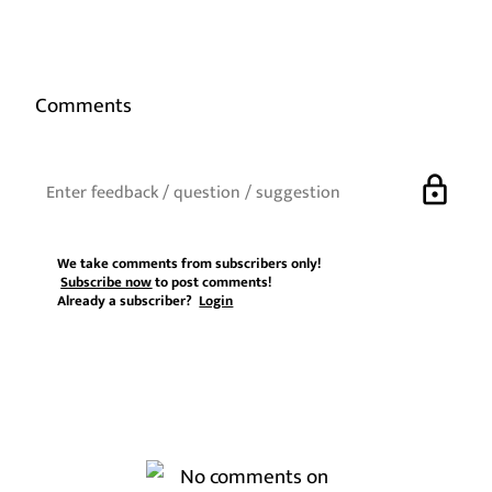
Comments
lock
We take comments from subscribers only!
Subscribe now
to post comments!
Already a subscriber?
Login