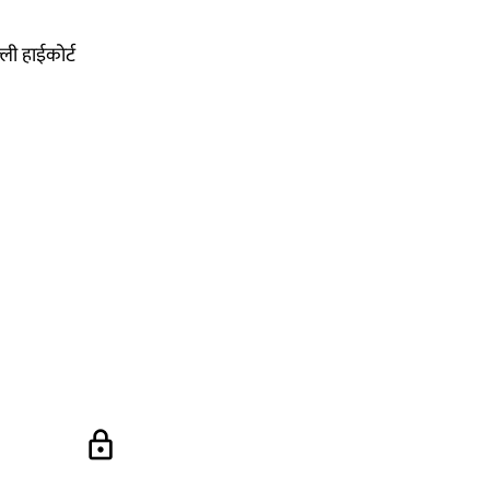
्ली हाईकोर्ट
lock