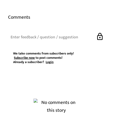
Comments
lock
We take comments from subscribers only!
Subscribe now
to post comments!
Already a subscriber?
Login