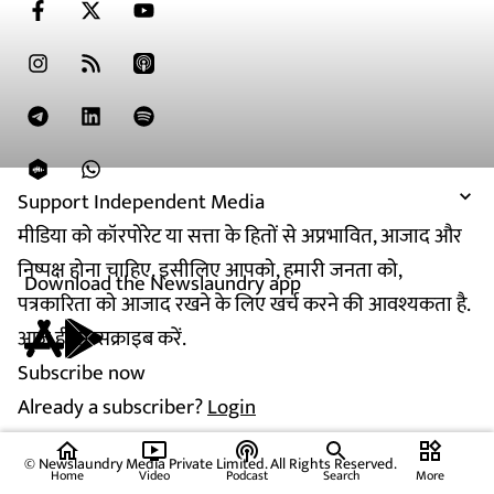
Support Independent Media
मीडिया को कॉरपोरेट या सत्ता के हितों से अप्रभावित, आजाद और
निष्पक्ष होना चाहिए. इसीलिए आपको, हमारी जनता को,
Download the Newslaundry app
पत्रकारिता को आजाद रखने के लिए खर्च करने की आवश्यकता है.
आज ही सब्सक्राइब करें.
Subscribe now
Already a subscriber?
Login
home
ondemand_video
podcasts
widgets
© Newslaundry Media Private Limited. All Rights Reserved.
Home
Video
Podcast
Search
More