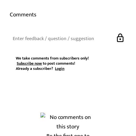
Comments
lock
We take comments from subscribers only!
Subscribe now
to post comments!
Already a subscriber?
Login