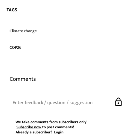
TAGS
Climate change
COP26
Comments
lock
We take comments from subscribers only!
Subscribe now
to post comments!
Already a subscriber?
Login