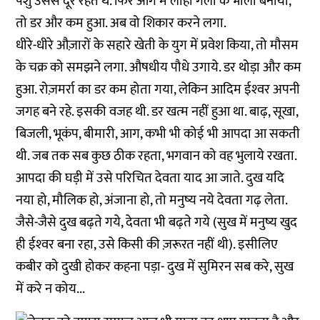
पशु उससे दूर रहते थे. फिर आग में लोहा गला के भाला बनाया,
तो डर और कम हुआ. अब वो शिकार करने लगा.
धीरे-धीरे औज़ारों के सहारे खेती के युग में प्रवेश किया, तो मौसम
के चक्र को समझने लगा. औषधीय पौधे उगाये. डर थोड़ा और कम
हुआ. रोज़मर्रा का डर कम होता गया, लेकिन आदिम ईश्‍वर अपनी
जगह बने रहे. इसकी वज‍ह थी. डर खत्‍म नहीं हुआ था. बाढ़, सूखा,
बिजली, भूकंप, बीमारी, आग, कभी भी कोई भी आपदा आ सकती
थी. जब तक सब कुछ ठीक रहता, भगवान को वह भुलाये रखता.
आपदा की घड़ी में उसे परिचित देवता याद आ जाते. दुख यदि
नया हो, मौलिक हो, अंजाना हो, तो मनुष्‍य नये देवता गढ़ लेता.
जैसे-जैसे दुख बढ़ते गये, देवता भी बढ़ते गये (सुख में मनुष्‍य खुद
ही ईश्‍वर बना रहा, उसे किसी की ज़रूरत नहीं थी). इसीलिए
कबीर को दुखी होकर कहना पड़ा- दुख में सुमिरन सब करे, सुख
में करे न कोय...