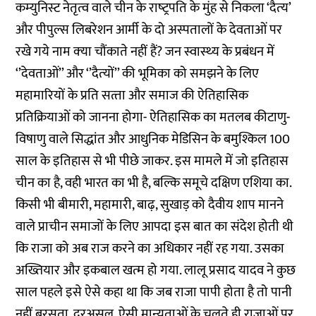
कम्‍युनिस्‍ट नेतृत्‍व वाले चीन के राष्‍ट्रपति के मुंह से निकला ‘दैत्‍य’
और पीपुल्‍स लिबरेशन आर्मी के दो अस्‍पतालों के देवताओं पर
रखे गये नाम क्‍या चौंकाते नहीं हैं? जन स्‍वास्‍थ्‍य के प्रबंधन में
‘’देवताओं’’ और ‘’दैत्‍यों’’ की भूमिका को समझने के लिए
महामारियों के प्रति सत्‍ता और समाज की ऐतिहासिक
प्रतिक्रियाओं को जानना होगा- ऐतिहासिक का मतलब कीटाणु-
विषाणु वाले सिद्धांत और आधुनिक मेडिसिन के बमुश्किल 100
साल के इतिहास से भी पीछे जाकर. इस मामले में जो इतिहास
चीन का है, वही भारत का भी है, बल्कि समूचे दक्षिण एशिया का.
किसी भी बीमारी, महामारी, बाढ़, सुखाड़ को दैवीय शाप मानने
वाले प्राचीन समाजों के लिए आपदा इस बात का संदेश होती थी
कि राजा को अब राज करने का अधिकार नहीं रह गया. उसका
अख्तियार और इकबाल खत्‍म हो गया. लालू प्रसाद यादव ने कुछ
साल पहले इसे ऐसे कहा था कि जब राजा पापी होता है तो पानी
नहीं बरसता. दरअसल, ऐसी मान्‍यताओं के चलते ही राजाओं पर