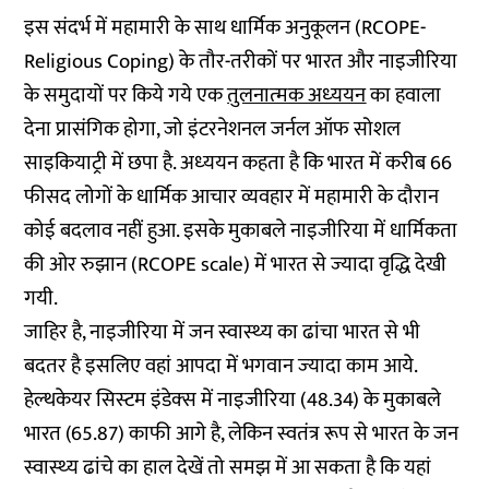
इस संदर्भ में महामारी के साथ धार्मिक अनुकूलन (RCOPE-
Religious Coping) के तौर-तरीकों पर भारत और नाइजीरिया
के समुदायों पर किये गये एक
तुलनात्‍मक अध्‍ययन
का हवाला
देना प्रासंगिक होगा, जो इंटरनेशनल जर्नल ऑफ सोशल
साइकियाट्री में छपा है. अध्‍ययन कहता है कि भारत में करीब 66
फीसद लोगों के धार्मिक आचार व्‍यवहार में महामारी के दौरान
कोई बदलाव नहीं हुआ. इसके मुकाबले नाइजीरिया में धार्मिकता
की ओर रुझान (RCOPE scale) में भारत से ज्‍यादा वृद्धि देखी
गयी.
जाहिर है, नाइजीरिया में जन स्‍वास्‍थ्‍य का ढांचा भारत से भी
बदतर है इसलिए वहां आपदा में भगवान ज्‍यादा काम आये.
हेल्‍थकेयर सिस्‍टम इंडेक्‍स में नाइजीरिया (48.34) के मुकाबले
भारत (65.87) काफी आगे है, लेकिन स्‍वतंत्र रूप से भारत के जन
स्‍वास्‍थ्‍य ढांचे का हाल देखें तो समझ में आ सकता है कि यहां