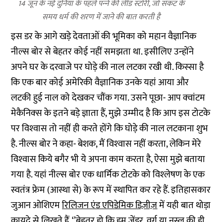
14 जून के नई दुनिया के पहले पन्‍ने की लीड स्‍टोरी, जो संकट के
समय धर्म की शरण में जाने की बात करती है
इस डर के आगे खड़े देवताओं की भूमिका को महान वैज्ञानिक
नील्‍स बोर से बेहतर कोई नहीं समझता था. इसीलिए उन्‍होंने
अपने घर के दरवाजे पर घोड़े की नाल लटका रखी थी. किस्‍सा है
कि एक बार कोई अमेरिकी वैज्ञानिक उनके यहां आया और
लटकी हुई नाल को देखकर चौंक गया. उसने पूछा- आप क्‍वांटम
मेकैनिक्‍स के इतने बड़े ज्ञाता हैं, मुझे उम्‍मीद है कि आप इस टोटके
पर विश्‍वास तो नहीं ही करते होंगे कि घोड़े की नाल लटकाना शुभ
है. नील्‍स बोर ने कहा- बेशक, मैं विश्‍वास नहीं करता, लेकिन मेरे
विश्‍वास किये बगैर भी ये अपना काम करता है, ऐसा मुझे बताया
गया है. यहां नील्‍स बोर एक धार्मिक टोटके को विश्‍लेषण के एक
स्‍वतंत्र फ्रेम (आस्‍था से) के रूप में स्‍थापित कर रहे हैं. इतिहासकार
जुआन ओशिएम
रिलिजन एंड एपिडेमिक डिज़ीज़
में यही बात थोड़ा
कायदे से लिखते हैं, ‘’बेहतर हो कि हम जेंडर, वर्ग या नस्‍ल की ही