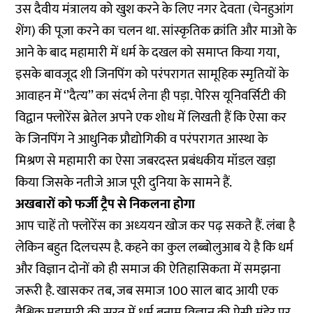
उस दैवीय मंत्रालय को खुश करने के लिए नगर देवता (चेनहुआंग
शेंग) की पूजा करने का चलन था. सांस्‍कृतिक क्रांति और माओ के
आने के बाद महामारी में धर्म के दखल को समाप्‍त किया गया,
इसके बावजूद शी जिनपिंग को परंपरागत सामूहिक स्‍मृतियों के
आवाहन में ‘’दैत्‍य’’ का संदर्भ लेना ही पड़ा. पेरिस यूनिवर्सिटी की
विद्वान फ्लोरेंस ब्रेतेल अपने एक शोध में लिखती हैं कि ऐसा कर
के जिनपिंग ने आधुनिक प्रौद्योगिकी व परंपरागत आस्‍था के
मिश्रण से महामारी का ऐसा जबरदस्‍त प्रबंधकीय मॉडल खड़ा
किया जिसके नतीजे आज पूरी दुनिया के सामने हैं.
अखबारों को फर्जी ट्रैप से निकलना होगा
आप चाहें तो फ्लोरेंस का अध्‍ययन खोज कर पढ़ सकते हैं. लंबा है
लेकिन बहुत दिलचस्‍प है. कहने का कुल लब्‍बोलुआब ये है कि धर्म
और विज्ञान दोनों को ही समाज की ऐतिहासिकता में समझना
जरूरी है. खासकर तब, जब समाज 100 साल बाद आयी एक
वैश्विक म‍हामारी की सूरत में धर्म बनाम विज्ञान की ऐसी मुंडेर पर