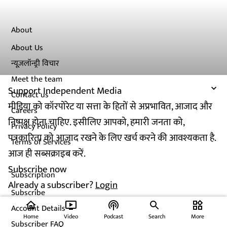
About
About Us
न्यूज़लॉन्ड्री विचार
Meet the team
Support Independent Media
Contact us
मीडिया को कॉरपोरेट या सत्ता के हितों से अप्रभावित, आजाद और
Careers
निष्पक्ष होना चाहिए. इसीलिए आपको, हमारी जनता को,
Privacy Policy
पत्रकारिता को आजाद रखने के लिए खर्च करने की आवश्यकता है.
Terms of Services
आज ही सब्सक्राइब करें.
Subscribe now
Subscription
Already a subscriber?
Login
Subscribe
home
ondemand_video
podcasts
widgets
Account Details
Home
Video
Podcast
Search
More
Subscriber FAQ