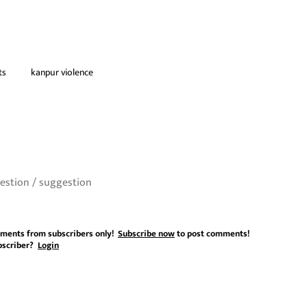
ts
kanpur violence
ments from subscribers only!
Subscribe now
to post comments!
bscriber?
Login