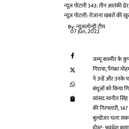
न्यूज़ पोटली 343: तीन आतंकी ढेर, 
न्यूज़ पोटली: रोजाना खबरों की खु
By:
न्यूज़लॉन्ड्री टीम
07 Jun, 2022
जम्मू कश्मीर के क
गिराया, पैगंबर मोह
ने उन्हें और उनके प
बंधुओं को किया गिर
सांसद रवनीत सिंह 
की गिरफ्तारी, 147
बुल्डोजर चला सकत
होस्ट: अवधेश कुमा