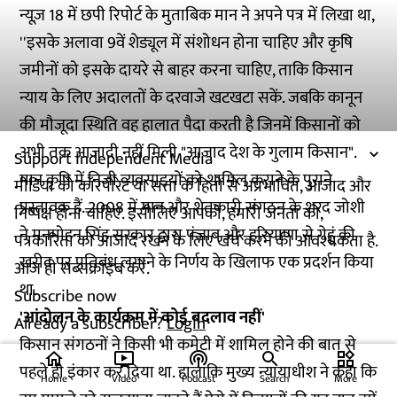
न्यूज़ 18 में छपी रिपोर्ट के मुताबिक मान ने अपने पत्र में लिखा था,
''इसके अलावा 9वें शेड्यूल में संशोधन होना चाहिए और कृषि
जमीनों को इसके दायरे से बाहर करना चाहिए, ताकि किसान
न्याय के लिए अदालतों के दरवाजे खटखटा सकें. जबकि कानून
की मौजूदा स्थिति वह हालात पैदा करती है जिनमें किसानों को
अभी तक आजादी नहीं मिली "आजाद देश के गुलाम किसान".
Support Independent Media
मान कृषि में निजी व्यवसाइयों को शामिल कराने के पुराने
मीडिया को कॉरपोरेट या सत्ता के हितों से अप्रभावित, आजाद और
प्रस्तावक हैं. 2008 में मान और शेतकारी संगठन के शरद जोशी
निष्पक्ष होना चाहिए. इसीलिए आपको, हमारी जनता को,
ने मनमोहन सिंह सरकार द्वारा पंजाब और हरियाणा से गेहूं की
पत्रकारिता को आजाद रखने के लिए खर्च करने की आवश्यकता है.
खरीद पर प्रतिबंध लगाने के निर्णय के खिलाफ एक प्रदर्शन किया
आज ही सब्सक्राइब करें.
था.
Subscribe now
'आंदोलन के कार्यक्रम में कोई बदलाव नहीं'
Already a subscriber?
Login
किसान संगठनों ने किसी भी कमेटी में शामिल होने की बात से
home
ondemand_video
podcasts
widgets
पहले ही इंकार कर दिया था. हालांकि मुख्य न्यायाधीश ने कहा कि
Home
Video
Podcast
Search
More