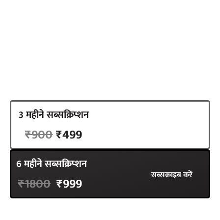
तैयार करना है. इसका आधार स्वतंत्र और निष्पक्ष पत्रकारिता है,
न्यूज़लॉन्ड्री हिंदी ने एक अलग रास्ता चुना है. सब्सक्रिप्शन का
रास्ता. हमारी सात सदस्यों की टीम को आपके समर्थन की जरूरत
है.
3 महीने सब्सक्रिप्शन
सब्सक्राइब करें
₹900
₹499
6 महीने सब्सक्रिप्शन
सब्सक्राइब करें
₹1800
₹999