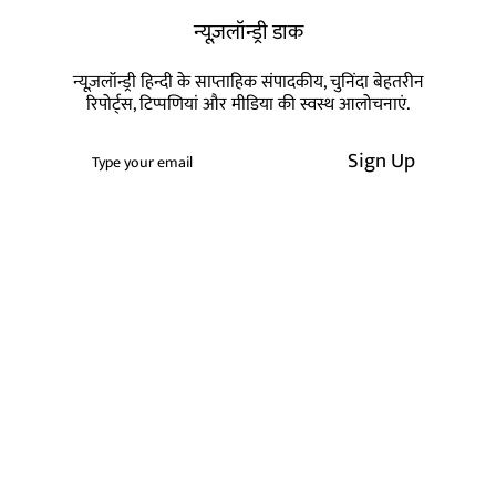
न्यूज़लॉन्ड्री डाक
न्यूज़लॉन्ड्री हिन्दी के साप्ताहिक संपादकीय, चुनिंदा बेहतरीन
रिपोर्ट्स, टिप्पणियां और मीडिया की स्वस्थ आलोचनाएं.
Sign Up
स्वतंत्र पत्रकारिता यानि नागरिकों की आजादी की
गारंटी
एक-दो बातें आपसे कहनी हैं. न्यूज़लॉन्ड्री की ये खबर आप तक
पहुंचाने के पीछे हमारा मकसद एक सजग, जागरुक नागरिक