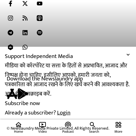
Support Independent Media
मीडिया को कॉरपोरेट या सत्ता के हितों से अप्रभावित, आजाद और
निष्पक्ष होना चाहिए. इसीलिए आपको, हमारी जनता को,
Download the Newslaundry app
पत्रकारिता को आजाद रखने के लिए खर्च करने की आवश्यकता है.
आज ही सब्सक्राइब करें.
Subscribe now
Already a subscriber?
Login
home
ondemand_video
podcasts
widgets
© Newslaundry Media Private Limited. All Rights Reserved.
Home
Video
Podcast
Search
More