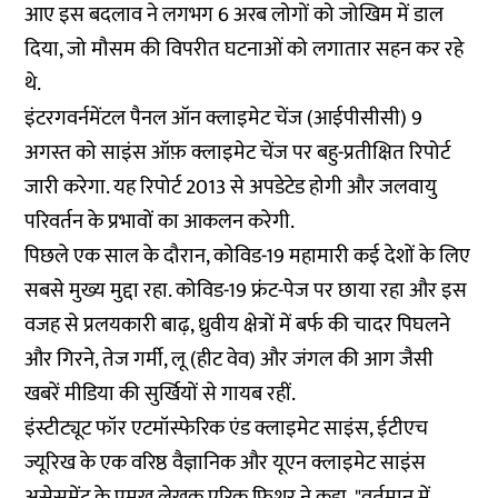
आए इस बदलाव ने लगभग 6 अरब लोगों को जोखिम में डाल
दिया, जो
मौसम की विपरीत घटनाओं
को लगातार सहन कर रहे
थे.
इंटरगवर्नमेंटल पैनल ऑन क्लाइमेट चेंज (
आईपीसीसी
) 9
अगस्त को साइंस ऑफ़ क्लाइमेट चेंज पर बहु-प्रतीक्षित रिपोर्ट
जारी करेगा. यह रिपोर्ट 2013 से अपडेटेड होगी और जलवायु
परिवर्तन के प्रभावों का आकलन करेगी.
पिछले एक साल के दौरान, कोविड-19 महामारी कई देशों के लिए
सबसे मुख्य मुद्दा रहा. कोविड-19 फ्रंट-पेज पर छाया रहा और इस
वजह से प्रलयकारी बाढ़, ध्रुवीय क्षेत्रों में बर्फ की चादर पिघलने
और गिरने, तेज गर्मी, लू (हीट वेव) और जंगल की आग जैसी
खबरें मीडिया की सुर्खियों से गायब रहीं.
इंस्टीट्यूट फॉर एटमॉस्फेरिक एंड क्लाइमेट साइंस, ईटीएच
ज्यूरिख के एक वरिष्ठ वैज्ञानिक और यूएन क्लाइमेट साइंस
असेसमेंट के प्रमुख लेखक एरिक फिशर ने कहा, "वर्तमान में