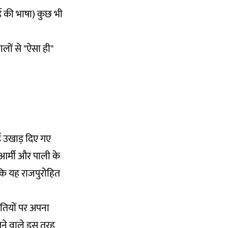
र्ड की भाषा) कुछ भी
लों से "ऐसा ही"
्ड उखाड़ दिए गए
र्मी और पाली के
कि यह राजपुरोहित
ातियों पर अपना
खने वाले इस तरह