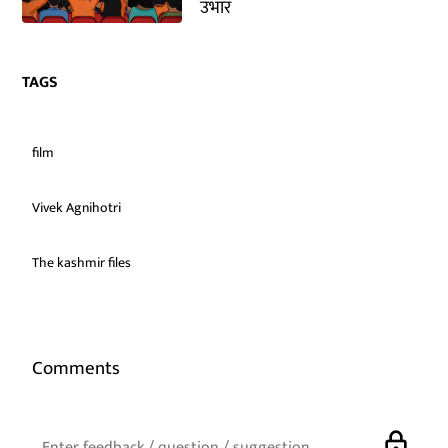
उभार
TAGS
film
Vivek Agnihotri
The kashmir files
Comments
lock