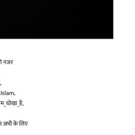
पकी नजर
,
tIslam,
म_धोखा_है,
न अभी के लिए