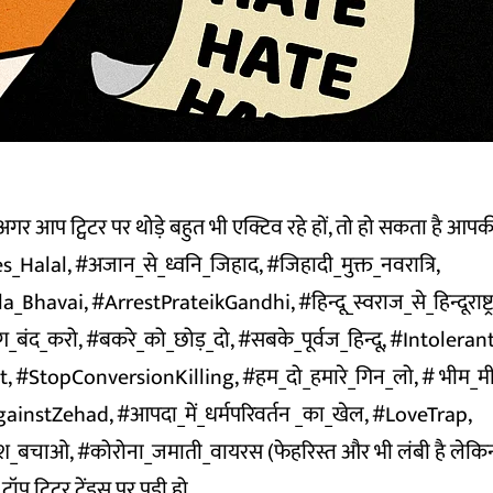
ं अगर आप ट्विटर पर थोड़े बहुत भी एक्टिव रहे हों, तो हो सकता है आ
alal, #अजान_से_ध्वनि_जिहाद, #जिहादी_मुक्त_नवरात्रि,
havai, #ArrestPrateikGandhi, #हिन्दू_स्वराज_से_हिन्दूराष्ट्र
ग_बंद_करो, #बकरे_को_छोड़_दो, #सबके_पूर्वज_हिन्दू, #Intoleran
 #StopConversionKilling, #हम_दो_हमारे_गिन_लो, # भीम_मी
nstZehad, #आपदा_में_धर्मपरिवर्तन _का_खेल, #LoveTrap,
बचाओ, #कोरोना_जमाती_वायरस (फेहरिस्त और भी लंबी है लेकि
ॉप ट्विटर ट्रेंड्स पर पड़ी हो.