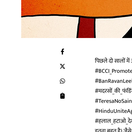
पिछले दो सालों मे
#BCCI_Promotes_H
#BanRavanLeela_B
#मदरसों_की_फंडिं
#TeresaNoSaint,
#HinduUniteAgai
#हलाल_हटाओ_देश_
इतना बहुत है) जैसे ट